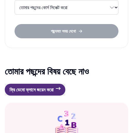
পছন্দমত সময় দেখো
তোমার পছন্দের বিষয় বেছে নাও
ফ্রি ডেমো ক্লাসে জয়েন করো