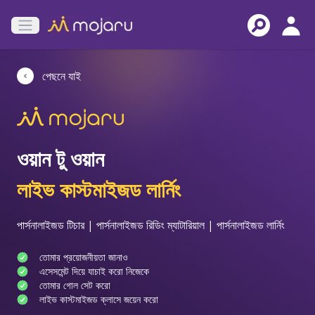
Open main menu
পেছনে যাই
ওয়ান টু ওয়ান
লাইভ কাস্টমাইজড লার্নিং
পার্সনালাইজড টিচার | পার্সনালাইজড রিডিং ম্যাটারিয়াল | পার্সনালাইজড লার্নিং
তোমার প্রয়োজনীয়তা জানাও
এসেসমেন্ট দিয়ে যাচাই করো নিজেকে
তোমার গোল সেট করো
লাইভ কাস্টমাইজড ক্লাসে জয়েন করো