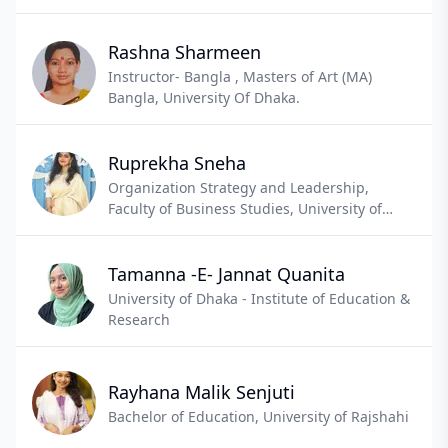
The elite talent of Bangladesh's top
Banglabid, presented by Channel I
Ispahani Mirzapur.
Rashna Sharmeen
Instructor- Bangla , Masters of Art (MA)
Bangla, University Of Dhaka.
Ruprekha Sneha
Organization Strategy and Leadership,
Faculty of Business Studies, University of
Dhaka
Tamanna -E- Jannat Quanita
University of Dhaka - Institute of Education &
Research
Rayhana Malik Senjuti
Bachelor of Education, University of Rajshahi