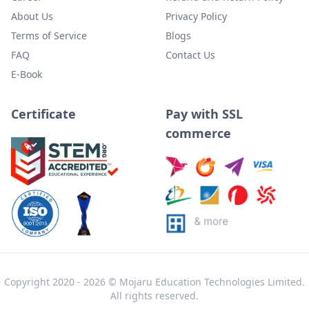
About Us
Privacy Policy
Terms of Service
Blogs
FAQ
Contact Us
E-Book
Certificate
Pay with SSL
commerce
Copyright
2020
-
2026
© Mojaru Education Technologies Limited.
All rights reserved.