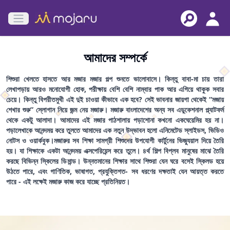
Open main menu
আমাদের সম্পর্কে
শিশুরা খেলতে হাসতে আর মজার মজার গল্প শুনতে ভালোবাসে। কিন্তু বাবা-মা চায় তারা
লেখাপড়ায় আরও মনোযোগী হোক, পরীক্ষায় বেশি বেশি নাম্বার পাক আর এগিয়ে থাকুক সবার
চেয়ে। কিন্তু বিপরীতমুখী এই দুই চাওয়া কীভাবে এক হবে? সেই ভাবনার জায়গা থেকেই “মজায়
শেখার শুরু” স্লোগান নিয়ে জন্ম নেয় মজারু। মজারু বাংলাদেশের অন্য সব এডুকেশনাল প্ল্যাটফর্ম
থেকে একটু আলাদা। আমাদের এই মজার পাঠশালায় পড়াশোনা কখনো একঘেয়েমির হয় না।
পড়ালেখাকে আনন্দময় করে তুলতে আমাদের এক নতুন উদ্ভাবন হলো এনিমেটেড স্লাইডস, ভিডিও
নোটস ও ওয়ার্কবুক।মজারুর সব শিক্ষা সামগ্রী শিশুদের উপযোগী কার্টুনের ভিজ্যুয়াল দিয়ে তৈরি
হয়। যা শিক্ষাকে একটা আনন্দময় এক্সপেরিয়েন্স করে তুলে। ৪র্থ শিল্প বিপ্লব মানুষের মাঝে তৈরি
করছে বিভিন্ন স্কিলের ডিমান্ড। উন্নতমানের শিক্ষার সাথে শিশুরা যেন ঘরে বসেই স্কিলড হয়ে
উঠতে পারে, এবং গাণিতিক, ভাষাগত, প্রযুক্তিগত- সব ধরণের দক্ষতাই যেন আয়ত্ত করতে
পারে - এই লক্ষেই মজারু কাজ করে যাচ্ছে প্রতিনিয়ত।